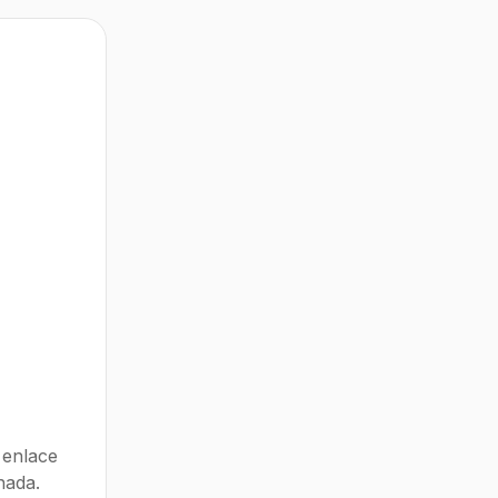
 enlace
nada.