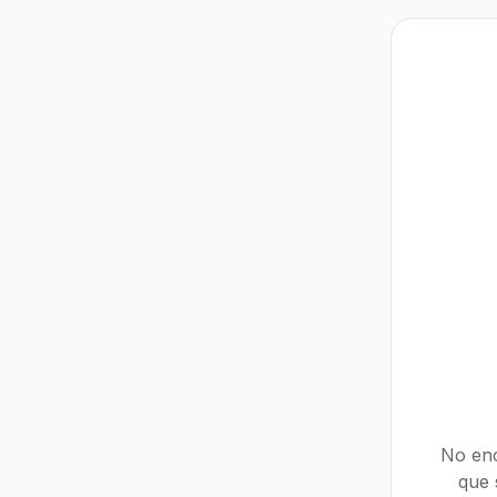
No enc
que 