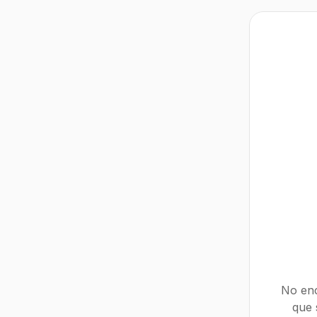
No enc
que 