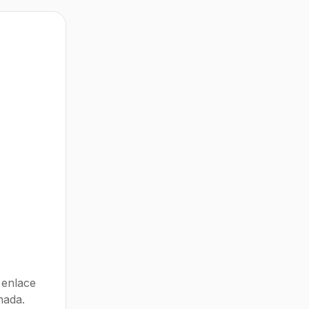
 enlace
nada.