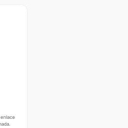
 enlace
nada.