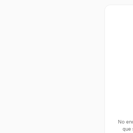
No enc
que 