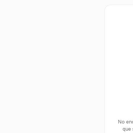
No enc
que 