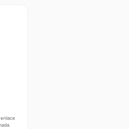
 enlace
nada.